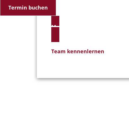
Beschwerden effektiv und lang­fris
Termin buchen
Mehr zur Praxis
Team kennen­lernen