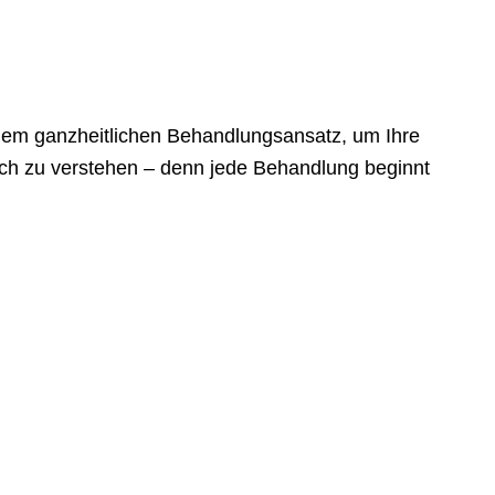
m ganz­heit­li­chen Behand­lungs­an­satz, um Ihre
lich zu verstehen – denn jede Behand­lung beginnt