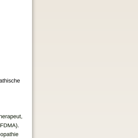
pathische
he­ra­peut,
EFDMA).
­pa­thie