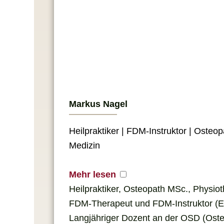
Markus Nagel
Heil­prak­tiker | FDM-Instruktor | Osteo
Medizin
Mehr lesen
Heil­prak­tiker, Osteo­path MSc., Physio­t
FDM-Thera­peut und FDM-Instruktor (
Lang­jäh­riger Dozent an der OSD (Osteo