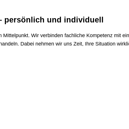
 persön­lich und indi­vi­duell
Mittel­punkt. Wir verbinden fach­liche Kompe­tenz mit eine
an­deln. Dabei nehmen wir uns Zeit, Ihre Situa­tion wirk­